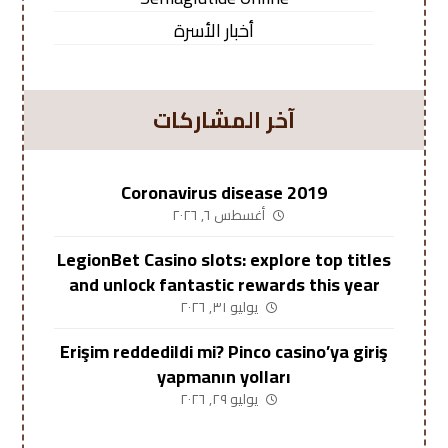
أخبار الأسرة
آخر المشاركات
Coronavirus disease 2019
أغسطس ٦, ٢٠٢٦
LegionBet Casino slots: explore top titles
and unlock fantastic rewards this year
يوليو ٣١, ٢٠٢٦
Erişim reddedildi mi? Pinco casino’ya giriş
yapmanın yolları
يوليو ٢٩, ٢٠٢٦