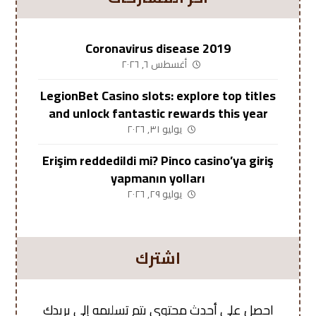
Coronavirus disease 2019
أغسطس ٦, ٢٠٢٦
LegionBet Casino slots: explore top titles
and unlock fantastic rewards this year
يوليو ٣١, ٢٠٢٦
Erişim reddedildi mi? Pinco casino’ya giriş
yapmanın yolları
يوليو ٢٩, ٢٠٢٦
اشترك
احصل على أحدث محتوى يتم تسليمه إلى بريدك