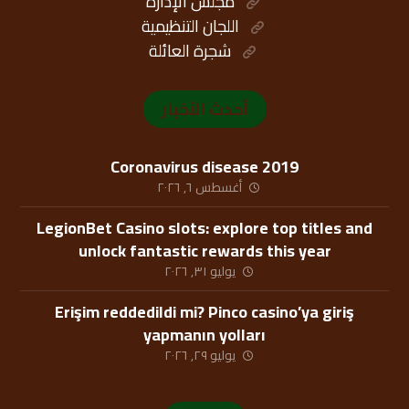
مجلس الإدارة
اللجان التنظيمية
شجرة العائلة
أحدث الأخبار
Coronavirus disease 2019
أغسطس ٦, ٢٠٢٦
LegionBet Casino slots: explore top titles and
unlock fantastic rewards this year
يوليو ٣١, ٢٠٢٦
Erişim reddedildi mi? Pinco casino’ya giriş
yapmanın yolları
يوليو ٢٩, ٢٠٢٦