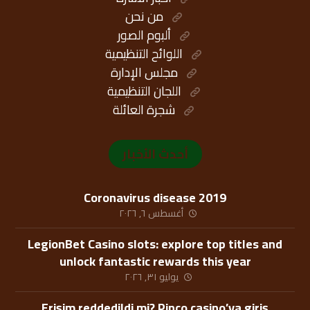
من نحن
ألبوم الصور
اللوائح التنظيمية
مجلس الإدارة
اللجان التنظيمية
شجرة العائلة
أحدث الأخبار
Coronavirus disease 2019
أغسطس ٦, ٢٠٢٦
LegionBet Casino slots: explore top titles and
unlock fantastic rewards this year
يوليو ٣١, ٢٠٢٦
Erişim reddedildi mi? Pinco casino’ya giriş