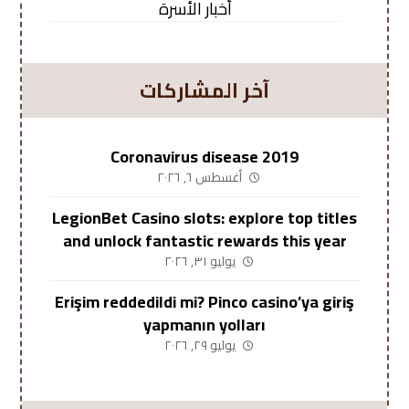
أخبار الأسرة
آخر المشاركات
Coronavirus disease 2019
أغسطس ٦, ٢٠٢٦
LegionBet Casino slots: explore top titles
and unlock fantastic rewards this year
يوليو ٣١, ٢٠٢٦
Erişim reddedildi mi? Pinco casino’ya giriş
yapmanın yolları
يوليو ٢٩, ٢٠٢٦