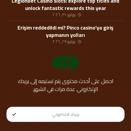
LegionBet Casino slots: explore top titles and
unlock fantastic rewards this year
يوليو ٣١, ٢٠٢٦
Erişim reddedildi mi? Pinco casino’ya giriş
yapmanın yolları
يوليو ٢٩, ٢٠٢٦
اشترك
احصل على أحدث محتوى يتم تسليمه إلى بريدك
الإلكتروني عدة مرات في الشهر.