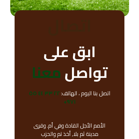
اتصال
ابق على
تواصل
معنا
اتصل بنا اليوم ، الهاتف:
٢٢ ٣٣ ٤٤ ٥٥
٩٧١+
الأمم الأجل القادة وفي أم. وقرى
مدينة ثم بلا, أخذ تم والحزب