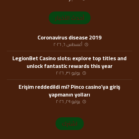
أحدث الأخبار
Coronavirus disease 2019
أغسطس ٦, ٢٠٢٦
LegionBet Casino slots: explore top titles and
unlock fantastic rewards this year
يوليو ٣١, ٢٠٢٦
Erişim reddedildi mi? Pinco casino’ya giriş
yapmanın yolları
يوليو ٢٩, ٢٠٢٦
اشترك