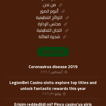
من نحن
ألبوم الصور
اللوائح التنظيمية
مجلس الإدارة
اللجان التنظيمية
شجرة العائلة
أحدث الأخبار
Coronavirus disease 2019
أغسطس ٦, ٢٠٢٦
LegionBet Casino slots: explore top titles and
unlock fantastic rewards this year
يوليو ٣١, ٢٠٢٦
Erişim reddedildi mi? Pinco casino’ya giriş