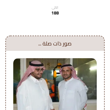
التالي
188
صور ذات صلة ...