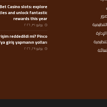
Bet Casino slots: explore
itles and unlock fantastic
صور
rewards this year
التنظيمية
يوليو ٣١, ٢٠٢٦
إدارة
rişim reddedildi mi? Pinco
لتنظيمية
’ya giriş yapmanın yolları
يوليو ٢٩, ٢٠٢٦
عائلة