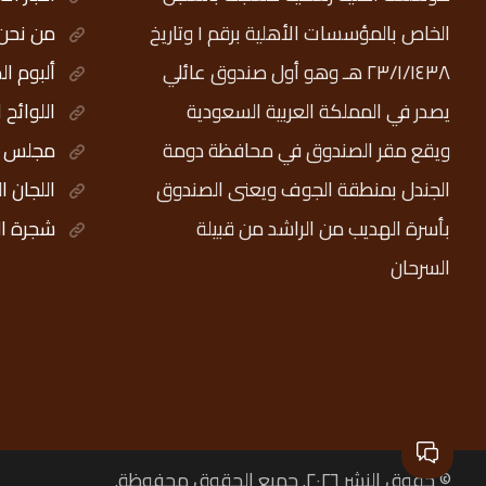
الخاص بالمؤسسات الأهلية برقم ١ وتاريخ
من نحن
٢٣/١/١٤٣٨ هـ وهو أول صندوق عائلي
ألبوم ال
يصدر في المملكة العربية السعودية
اللوائح 
ويقع مقر الصندوق في محافظة دومة
مجلس ال
الجندل بمنطقة الجوف ويعنى الصندوق
اللجان ا
بأسرة الهديب من الراشد من قبيلة
شجرة ال
السرحان
© حقوق النشر ٢٠٢٦. جميع الحقوق محفوظة.