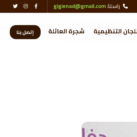
راسلنا:
gigienad@gmail.com
لجان التنظيمية
شجرة العائلة
إتصل بنا