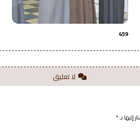
459
لا تعليق
 إليها بـ
*