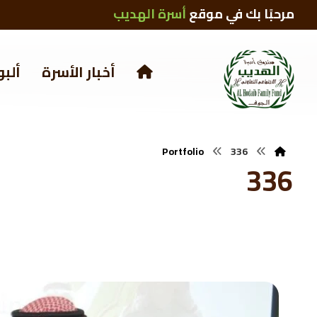
مرحبًا بك في موقع
أسرة الهديب
أخبار الأسرة
ألبو
Portfolio
336
336