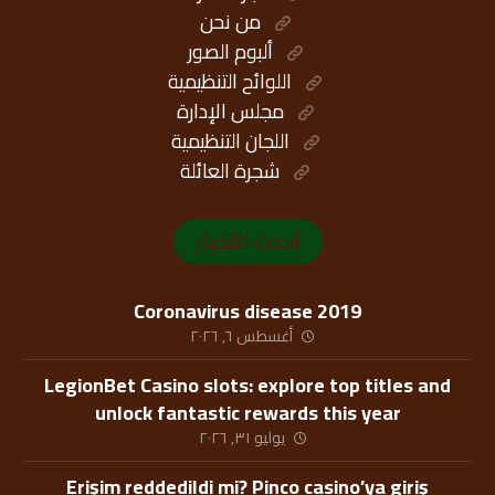
من نحن
ألبوم الصور
اللوائح التنظيمية
مجلس الإدارة
اللجان التنظيمية
شجرة العائلة
أحدث الأخبار
Coronavirus disease 2019
أغسطس ٦, ٢٠٢٦
LegionBet Casino slots: explore top titles and
unlock fantastic rewards this year
يوليو ٣١, ٢٠٢٦
Erişim reddedildi mi? Pinco casino’ya giriş