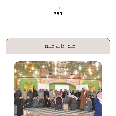
التالي
350
صور ذات صلة ...