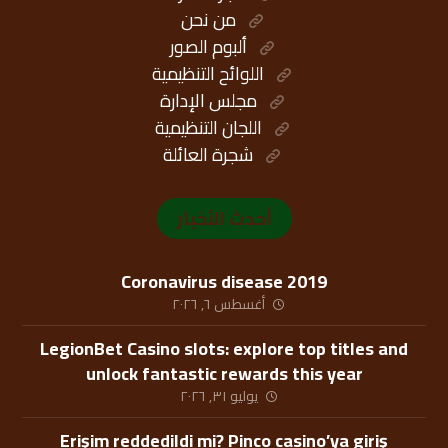
من نحن
ألبوم الصور
اللوائح التنظيمية
مجلس الإدارة
اللجان التنظيمية
شجرة العائلة
أحدث الأخبار
Coronavirus disease 2019
أغسطس ٦, ٢٠٢٦
LegionBet Casino slots: explore top titles and
unlock fantastic rewards this year
يوليو ٣١, ٢٠٢٦
Erişim reddedildi mi? Pinco casino’ya giriş