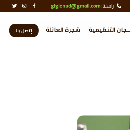
راسلنا:
gigienad@gmail.com
لجان التنظيمية
شجرة العائلة
إتصل بنا