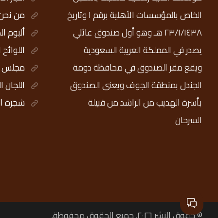
الخاص بالمؤسسات الأهلية برقم ١ وتاريخ
من نحن
٢٣/١/١٤٣٨ هـ وهو أول صندوق عائلي
ألبوم ال
يصدر في المملكة العربية السعودية
اللوائح 
ويقع مقر الصندوق في محافظة دومة
مجلس ال
الجندل بمنطقة الجوف ويعنى الصندوق
اللجان ا
بأسرة الهديب من الراشد من قبيلة
شجرة ال
السرحان
© حقوق النشر ٢٠٢٦. جميع الحقوق محفوظة.