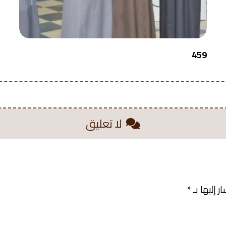
459
لا تعليق
 إليها بـ
*