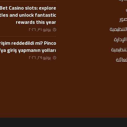
Bet Casino slots: explore
itles and unlock fantastic
صور
rewards this year
التنظيمية
يوليو ٣١, ٢٠٢٦
إدارة
rişim reddedildi mi? Pinco
لتنظيمية
’ya giriş yapmanın yolları
يوليو ٢٩, ٢٠٢٦
عائلة