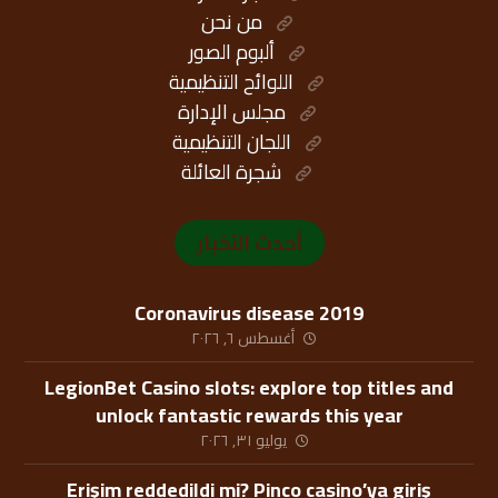
من نحن
ألبوم الصور
اللوائح التنظيمية
مجلس الإدارة
اللجان التنظيمية
شجرة العائلة
أحدث الأخبار
Coronavirus disease 2019
أغسطس ٦, ٢٠٢٦
LegionBet Casino slots: explore top titles and
unlock fantastic rewards this year
يوليو ٣١, ٢٠٢٦
Erişim reddedildi mi? Pinco casino’ya giriş