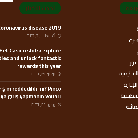
ريعة
أحدث الأخبار
Coronavirus disease 2019
أغسطس ٦, ٢٠٢٦
أسرة
Bet Casino slots: explore
itles and unlock fantastic
صور
rewards this year
التنظيمية
يوليو ٣١, ٢٠٢٦
إدارة
rişim reddedildi mi? Pinco
لتنظيمية
’ya giriş yapmanın yolları
يوليو ٢٩, ٢٠٢٦
عائلة