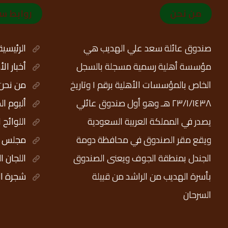
من نحن
روابط س
صندوق عائلة سعد علي الهديب هي
الرئيسية
مؤسسة أهلية رسمية مسجلة بالسجل
أخبار ال
الخاص بالمؤسسات الأهلية برقم ١ وتاريخ
من نحن
٢٣/١/١٤٣٨ هـ وهو أول صندوق عائلي
ألبوم ال
يصدر في المملكة العربية السعودية
اللوائح 
ويقع مقر الصندوق في محافظة دومة
مجلس ال
الجندل بمنطقة الجوف ويعنى الصندوق
اللجان ا
بأسرة الهديب من الراشد من قبيلة
شجرة ال
السرحان