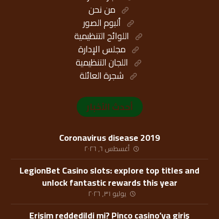
من نحن
ألبوم الصور
اللوائح التنظيمية
مجلس الإدارة
اللجان التنظيمية
شجرة العائلة
أحدث الأخبار
Coronavirus disease 2019
أغسطس ٦, ٢٠٢٦
LegionBet Casino slots: explore top titles and
unlock fantastic rewards this year
يوليو ٣١, ٢٠٢٦
Erişim reddedildi mi? Pinco casino’ya giriş