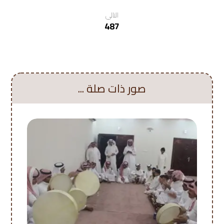
التالي
487
صور ذات صلة ...