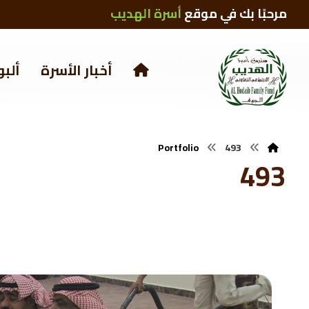
مرحبًا بك في موقع
أسرة الهديب
أخبار الأسرة
ألبو
Portfolio
493
493