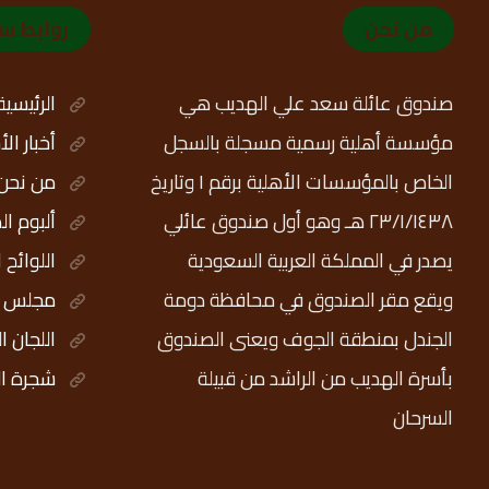
من نحن
روابط س
صندوق عائلة سعد علي الهديب هي
الرئيسية
مؤسسة أهلية رسمية مسجلة بالسجل
أخبار ال
الخاص بالمؤسسات الأهلية برقم ١ وتاريخ
من نحن
٢٣/١/١٤٣٨ هـ وهو أول صندوق عائلي
ألبوم ال
يصدر في المملكة العربية السعودية
اللوائح 
ويقع مقر الصندوق في محافظة دومة
مجلس ال
الجندل بمنطقة الجوف ويعنى الصندوق
اللجان ا
بأسرة الهديب من الراشد من قبيلة
شجرة ال
السرحان