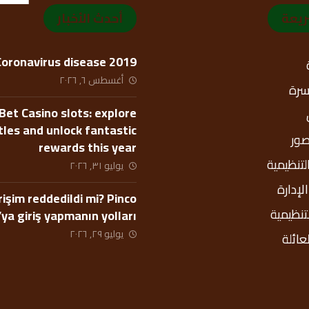
ريعة
أحدث الأخبار
Coronavirus disease 2019
أغسطس ٦, ٢٠٢٦
أسرة
Bet Casino slots: explore
itles and unlock fantastic
صور
rewards this year
التنظيمية
يوليو ٣١, ٢٠٢٦
إدارة
rişim reddedildi mi? Pinco
لتنظيمية
’ya giriş yapmanın yolları
يوليو ٢٩, ٢٠٢٦
عائلة