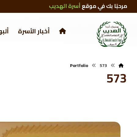
مرحبًا بك في موقع
أسرة الهديب
أخبار الأسرة
ألبو
Portfolio
573
573