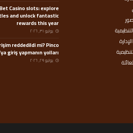
Bet Casino slots: explore
itles and unlock fantastic
صور
rewards this year
التنظيمية
يوليو ٣١, ٢٠٢٦
إدارة
rişim reddedildi mi? Pinco
لتنظيمية
’ya giriş yapmanın yolları
يوليو ٢٩, ٢٠٢٦
عائلة