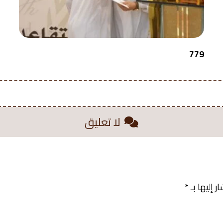
779
لا تعليق
 إليها بـ
*