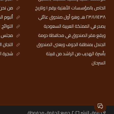
الخاص بالمؤسسات الأهلية برقم ١ وتاريخ
من نحن
٢٣/١/١٤٣٨ هـ وهو أول صندوق عائلي
ألبوم ال
يصدر في المملكة العربية السعودية
اللوائح 
ويقع مقر الصندوق في محافظة دومة
مجلس ال
الجندل بمنطقة الجوف ويعنى الصندوق
اللجان ا
بأسرة الهديب من الراشد من قبيلة
شجرة ال
السرحان
© حقوق النشر ٢٠٢٦. جميع الحقوق محفوظة.