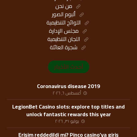
من نحن
ألبوم الصور
اللوائح التنظيمية
مجلس الإدارة
اللجان التنظيمية
شجرة العائلة
أحدث الأخبار
Coronavirus disease 2019
أغسطس ٦, ٢٠٢٦
LegionBet Casino slots: explore top titles and
unlock fantastic rewards this year
يوليو ٣١, ٢٠٢٦
Erişim reddedildi mi? Pinco casino’ya giriş