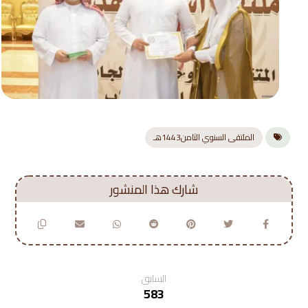
الملتقى السنوي الثامن1443هـ
السابق
583