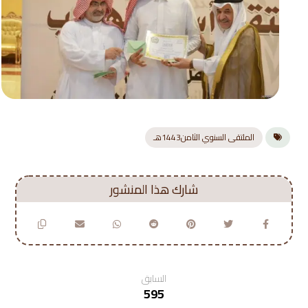
الملتقى السنوي الثامن1443هـ
السابق
595