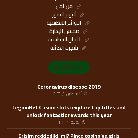
من نحن
ألبوم الصور
اللوائح التنظيمية
مجلس الإدارة
اللجان التنظيمية
شجرة العائلة
أحدث الأخبار
Coronavirus disease 2019
أغسطس ٦, ٢٠٢٦
LegionBet Casino slots: explore top titles and
unlock fantastic rewards this year
يوليو ٣١, ٢٠٢٦
Erişim reddedildi mi? Pinco casino’ya giriş