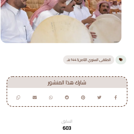
الملتقى السنوي الثامن1443هـ
السابق
603