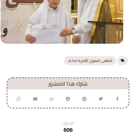
الملتقى السنوي الثامن1443هـ
السابق
606