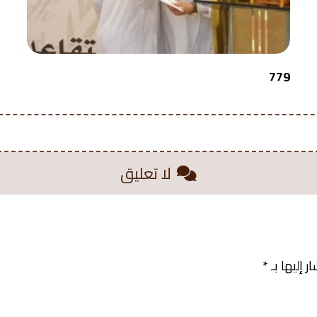
779
لا تعليق
 إليها بـ
*