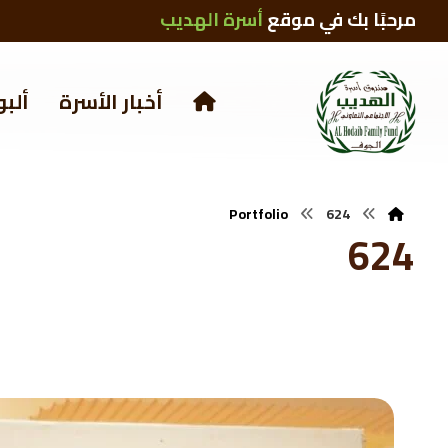
مرحبًا بك في موقع
أسرة الهديب
أخبار الأسرة
ألبو
Portfolio
624
624