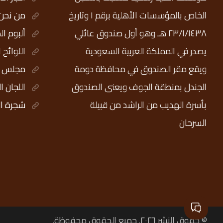
الخاص بالمؤسسات الأهلية برقم ١ وتاريخ
من نحن
٢٣/١/١٤٣٨ هـ وهو أول صندوق عائلي
ألبوم ال
يصدر في المملكة العربية السعودية
اللوائح 
ويقع مقر الصندوق في محافظة دومة
مجلس ال
الجندل بمنطقة الجوف ويعنى الصندوق
اللجان ا
بأسرة الهديب من الراشد من قبيلة
شجرة ال
السرحان
© حقوق النشر ٢٠٢٦. جميع الحقوق محفوظة.