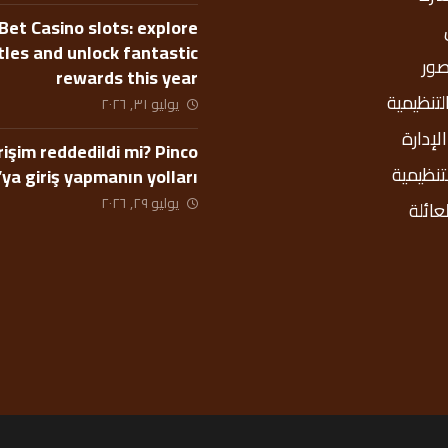
Bet Casino slots: explore
itles and unlock fantastic
صور
rewards this year
التنظيمية
يوليو ٣١, ٢٠٢٦
إدارة
rişim reddedildi mi? Pinco
لتنظيمية
’ya giriş yapmanın yolları
يوليو ٢٩, ٢٠٢٦
عائلة