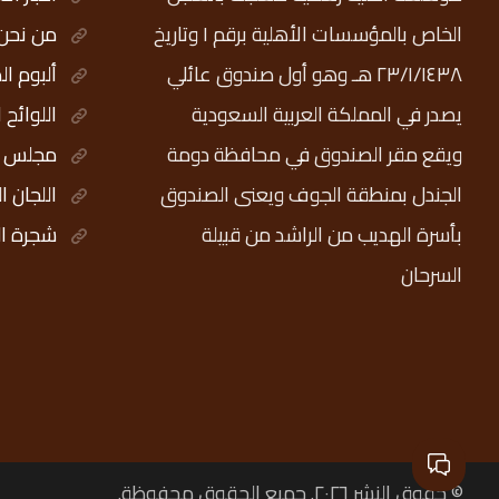
الخاص بالمؤسسات الأهلية برقم ١ وتاريخ
من نحن
٢٣/١/١٤٣٨ هـ وهو أول صندوق عائلي
ألبوم ال
يصدر في المملكة العربية السعودية
اللوائح 
ويقع مقر الصندوق في محافظة دومة
مجلس ال
الجندل بمنطقة الجوف ويعنى الصندوق
اللجان ا
بأسرة الهديب من الراشد من قبيلة
شجرة ال
السرحان
© حقوق النشر ٢٠٢٦. جميع الحقوق محفوظة.