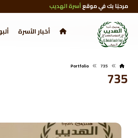
مرحبًا بك في موقع
أسرة الهديب
أخبار الأسرة
ألبو
Portfolio
735
735