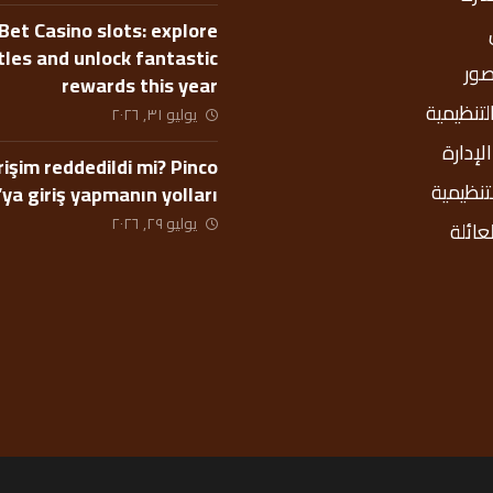
Bet Casino slots: explore
itles and unlock fantastic
صور
rewards this year
التنظيمية
يوليو ٣١, ٢٠٢٦
إدارة
rişim reddedildi mi? Pinco
لتنظيمية
’ya giriş yapmanın yolları
يوليو ٢٩, ٢٠٢٦
عائلة