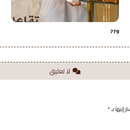
779
لا تعليق
 إليها بـ
*