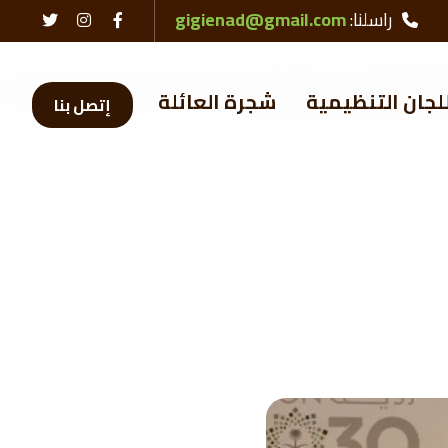
راسلنا:
gigienad@gmail.com
لجان التنظيمية
شجرة العائلة
إتصل بنا