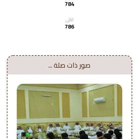
784
التالي
786
صور ذات صلة ...