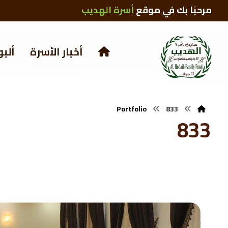
مرحبًا بك في موقع
أسرة الهديب
أخبار الأسرة
ألبو
Portfolio
833
833