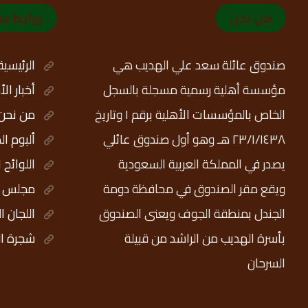
من نحن
روابط س
صندوق عائلة سعد علي الهديب هي
الرئيسية
مؤسسة أهلية رسمية مسجلة بالسجل
أخبار ال
الخاص بالمؤسسات الأهلية برقم ١ وتاريخ
من نحن
٢٣/١/١٤٣٨ هـ وهو أول صندوق عائلي
ألبوم ال
يصدر في المملكة العربية السعودية
اللوائح 
ويقع مقر الصندوق في محافظة دومة
مجلس ال
الجندل بمنطقة الجوف ويعنى الصندوق
اللجان ا
بأسرة الهديب من الراشد من قبيلة
شجرة ال
السرحان