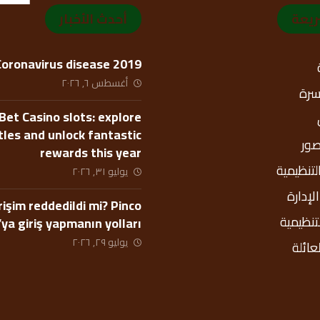
ريعة
أحدث الأخبار
Coronavirus disease 2019
أغسطس ٦, ٢٠٢٦
أسرة
Bet Casino slots: explore
itles and unlock fantastic
صور
rewards this year
التنظيمية
يوليو ٣١, ٢٠٢٦
إدارة
rişim reddedildi mi? Pinco
لتنظيمية
’ya giriş yapmanın yolları
يوليو ٢٩, ٢٠٢٦
عائلة