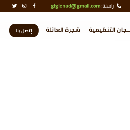
راسلنا:
gigienad@gmail.com
لجان التنظيمية
شجرة العائلة
إتصل بنا