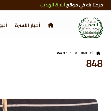
مرحبًا بك في موقع
أسرة الهديب
أخبار الأسرة
ألبو
Portfolio
848
848