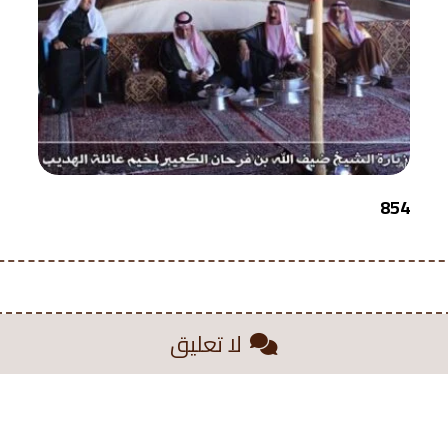
854
لا تعليق