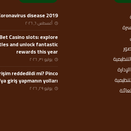
Coronavirus disease 2019
أغسطس ٦, ٢٠٢٦
أسرة
Bet Casino slots: explore
itles and unlock fantastic
صور
rewards this year
التنظيمية
يوليو ٣١, ٢٠٢٦
إدارة
rişim reddedildi mi? Pinco
لتنظيمية
’ya giriş yapmanın yolları
يوليو ٢٩, ٢٠٢٦
عائلة