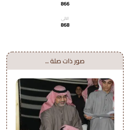
866
التالي
868
صور ذات صلة ...