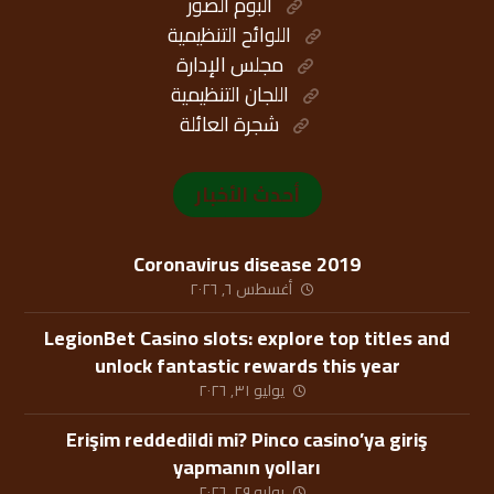
ألبوم الصور
اللوائح التنظيمية
مجلس الإدارة
اللجان التنظيمية
شجرة العائلة
أحدث الأخبار
Coronavirus disease 2019
أغسطس ٦, ٢٠٢٦
LegionBet Casino slots: explore top titles and
unlock fantastic rewards this year
يوليو ٣١, ٢٠٢٦
Erişim reddedildi mi? Pinco casino’ya giriş
yapmanın yolları
يوليو ٢٩, ٢٠٢٦