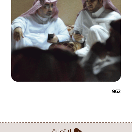
962
لا تعليق