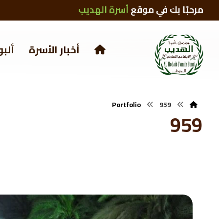
مرحبًا بك في موقع
أسرة الهديب
أخبار الأسرة
ألبو
Portfolio
959
959