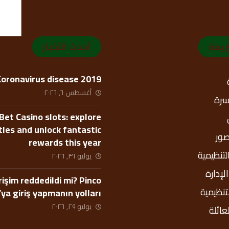
ريعة
أحدث الأخبار
Coronavirus disease 2019
أغسطس ٦, ٢٠٢٦
أسرة
Bet Casino slots: explore
itles and unlock fantastic
صور
rewards this year
التنظيمية
يوليو ٣١, ٢٠٢٦
إدارة
rişim reddedildi mi? Pinco
لتنظيمية
’ya giriş yapmanın yolları
يوليو ٢٩, ٢٠٢٦
عائلة