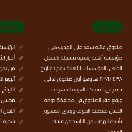
من نحن
روابط س
صندوق عائلة سعد علي الهديب هي
الرئيسية
مؤسسة أهلية رسمية مسجلة بالسجل
أخبار ال
الخاص بالمؤسسات الأهلية برقم ١ وتاريخ
من نحن
٢٣/١/١٤٣٨ هـ وهو أول صندوق عائلي
ألبوم ال
يصدر في المملكة العربية السعودية
اللوائح 
ويقع مقر الصندوق في محافظة دومة
مجلس ال
الجندل بمنطقة الجوف ويعنى الصندوق
اللجان ا
بأسرة الهديب من الراشد من قبيلة
شجرة ال
السرحان