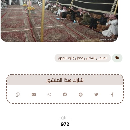
الملتقى السادس وحفل جائزة التفوق
السابق
972