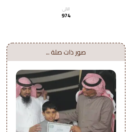
التالي
974
صور ذات صلة ...