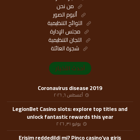
من نحن
ألبوم الصور
اللوائح التنظيمية
مجلس الإدارة
اللجان التنظيمية
شجرة العائلة
أحدث الأخبار
Coronavirus disease 2019
أغسطس ٦, ٢٠٢٦
LegionBet Casino slots: explore top titles and
unlock fantastic rewards this year
يوليو ٣١, ٢٠٢٦
Erişim reddedildi mi? Pinco casino’ya giriş