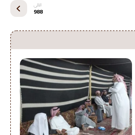
التالي
988