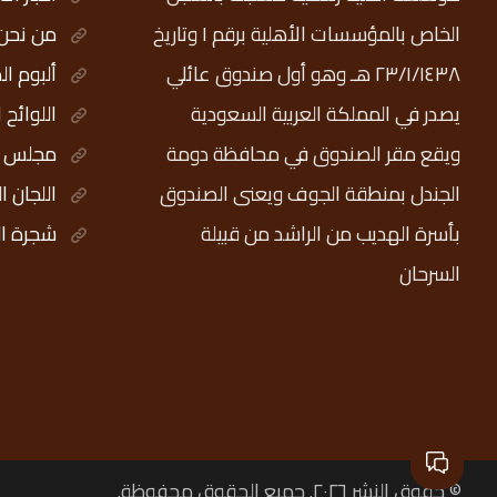
الخاص بالمؤسسات الأهلية برقم ١ وتاريخ
من نحن
٢٣/١/١٤٣٨ هـ وهو أول صندوق عائلي
ألبوم ال
يصدر في المملكة العربية السعودية
اللوائح 
ويقع مقر الصندوق في محافظة دومة
مجلس ال
الجندل بمنطقة الجوف ويعنى الصندوق
اللجان ا
بأسرة الهديب من الراشد من قبيلة
شجرة ال
السرحان
© حقوق النشر ٢٠٢٦. جميع الحقوق محفوظة.