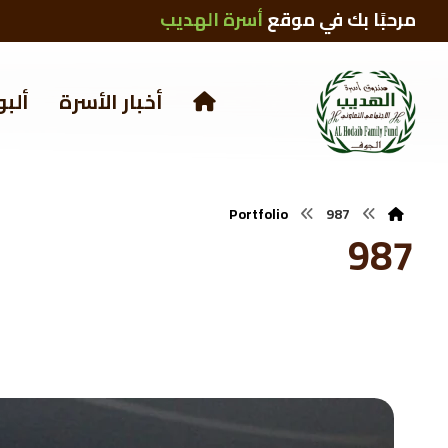
مرحبًا بك في موقع
أسرة الهديب
أخبار الأسرة
ألبو
Portfolio
987
987