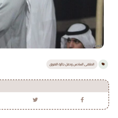
الملتقى السادس وحفل جائزة التفوق