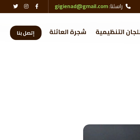
راسلنا:
gigienad@gmail.com
لجان التنظيمية
شجرة العائلة
إتصل بنا