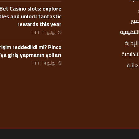
Bet Casino slots: explore
itles and unlock fantastic
صور
rewards this year
التنظيمية
يوليو ٣١, ٢٠٢٦
إدارة
rişim reddedildi mi? Pinco
لتنظيمية
’ya giriş yapmanın yolları
يوليو ٢٩, ٢٠٢٦
عائلة