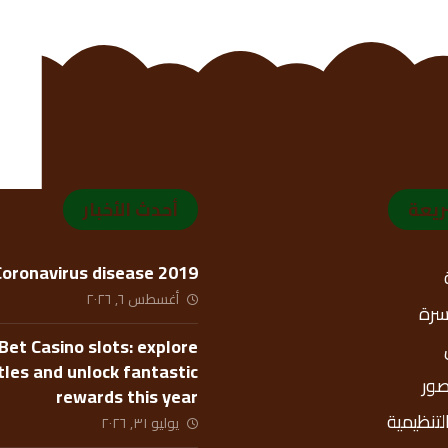
ريعة
أحدث الأخبار
Coronavirus disease 2019
أغسطس ٦, ٢٠٢٦
أسرة
Bet Casino slots: explore
itles and unlock fantastic
صور
rewards this year
التنظيمية
يوليو ٣١, ٢٠٢٦