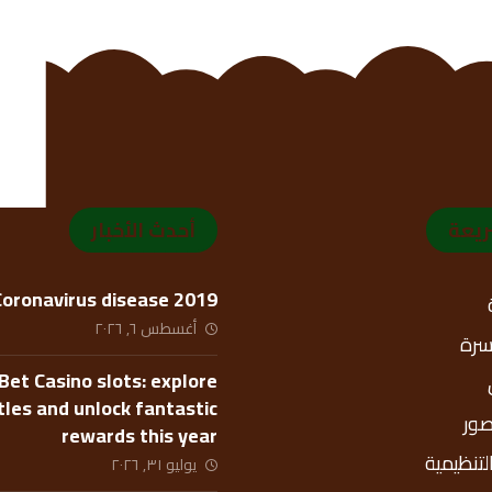
ريعة
أحدث الأخبار
Coronavirus disease 2019
أغسطس ٦, ٢٠٢٦
أسرة
Bet Casino slots: explore
itles and unlock fantastic
صور
rewards this year
التنظيمية
يوليو ٣١, ٢٠٢٦