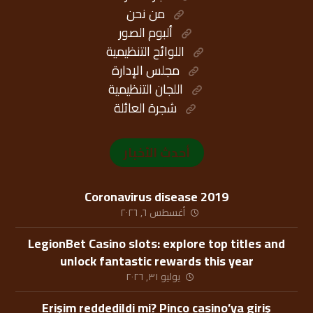
من نحن
ألبوم الصور
اللوائح التنظيمية
مجلس الإدارة
اللجان التنظيمية
شجرة العائلة
أحدث الأخبار
Coronavirus disease 2019
أغسطس ٦, ٢٠٢٦
LegionBet Casino slots: explore top titles and
unlock fantastic rewards this year
يوليو ٣١, ٢٠٢٦
Erişim reddedildi mi? Pinco casino’ya giriş