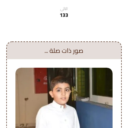
التالي
133
صور ذات صلة ...