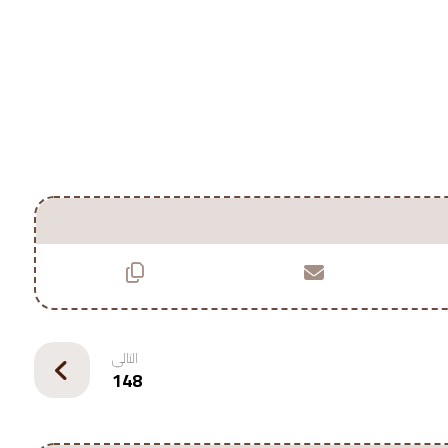
التالي
148