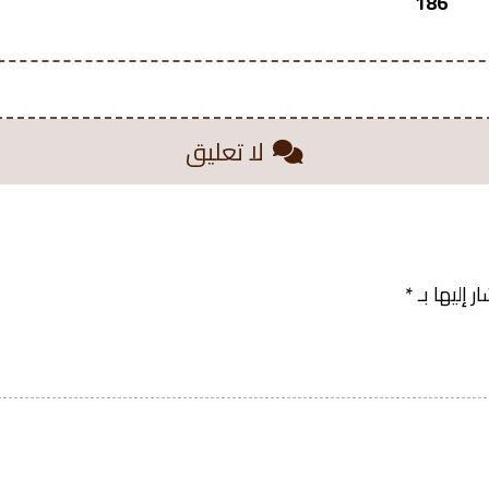
186
لا تعليق
 إليها بـ
*