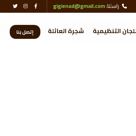
راسلنا:
gigienad@gmail.com
لجان التنظيمية
شجرة العائلة
إتصل بنا