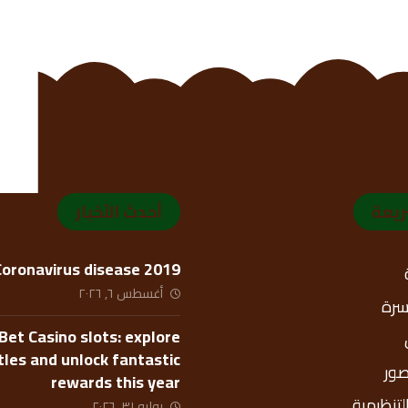
ريعة
أحدث الأخبار
Coronavirus disease 2019
أغسطس ٦, ٢٠٢٦
أسرة
Bet Casino slots: explore
itles and unlock fantastic
صور
rewards this year
التنظيمية
يوليو ٣١, ٢٠٢٦