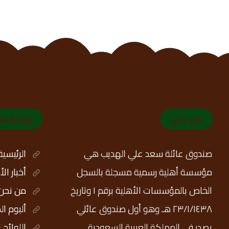
من نحن
روابط س
صندوق عائلة سعد علي الهديب هي
الرئيسية
مؤسسة أهلية رسمية مسجلة بالسجل
أخبار ال
الخاص بالمؤسسات الأهلية برقم ١ وتاريخ
من نحن
٢٣/١/١٤٣٨ هـ وهو أول صندوق عائلي
ألبوم ال
يصدر في المملكة العربية السعودية
اللوائح 