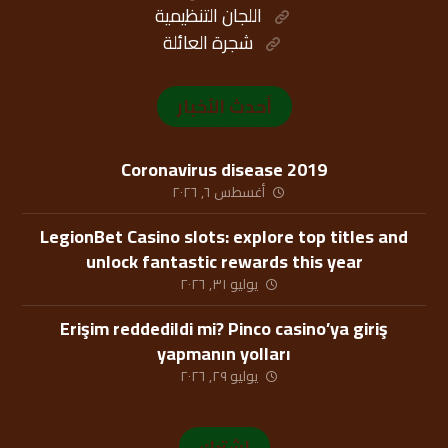
اللجان التنظيمية
شجرة العائلة
أحدث الأخبار
Coronavirus disease 2019
أغسطس ٦, ٢٠٢٦
LegionBet Casino slots: explore top titles and
unlock fantastic rewards this year
يوليو ٣١, ٢٠٢٦
Erişim reddedildi mi? Pinco casino’ya giriş
yapmanın yolları
يوليو ٢٩, ٢٠٢٦
اشترك