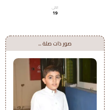
التالي
19
صور ذات صلة ...