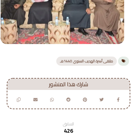
ملتقى أسرة الهديب السنوي 1440هـ
السابق
426