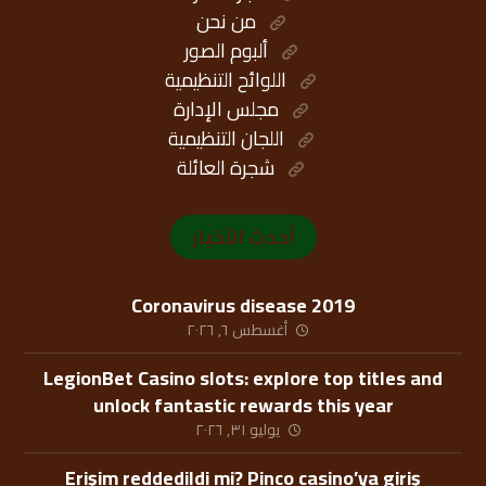
من نحن
ألبوم الصور
اللوائح التنظيمية
مجلس الإدارة
اللجان التنظيمية
شجرة العائلة
أحدث الأخبار
Coronavirus disease 2019
أغسطس ٦, ٢٠٢٦
LegionBet Casino slots: explore top titles and
unlock fantastic rewards this year
يوليو ٣١, ٢٠٢٦
Erişim reddedildi mi? Pinco casino’ya giriş