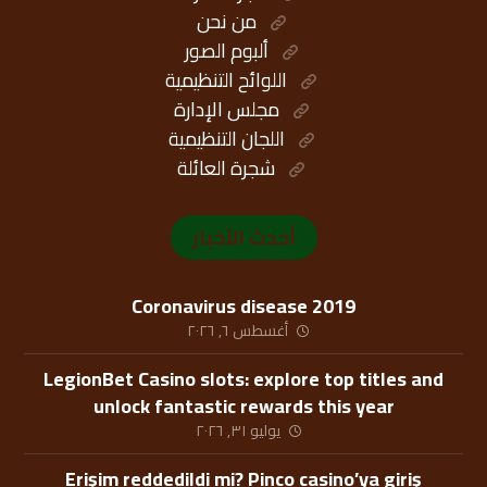
من نحن
ألبوم الصور
اللوائح التنظيمية
مجلس الإدارة
اللجان التنظيمية
شجرة العائلة
أحدث الأخبار
Coronavirus disease 2019
أغسطس ٦, ٢٠٢٦
LegionBet Casino slots: explore top titles and
unlock fantastic rewards this year
يوليو ٣١, ٢٠٢٦
Erişim reddedildi mi? Pinco casino’ya giriş