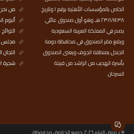
الخاص بالمؤسسات الأهلية برقم ١ وتاريخ
من نحن
٢٣/١/١٤٣٨ هـ وهو أول صندوق عائلي
ألبوم ال
يصدر في المملكة العربية السعودية
اللوائح 
ويقع مقر الصندوق في محافظة دومة
مجلس ال
الجندل بمنطقة الجوف ويعنى الصندوق
اللجان ا
بأسرة الهديب من الراشد من قبيلة
شجرة ال
السرحان
© حقوق النشر ٢٠٢٦. جميع الحقوق محفوظة.