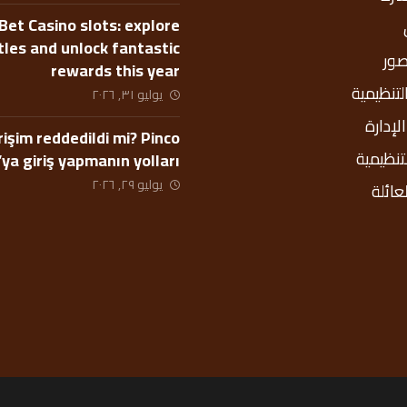
Bet Casino slots: explore
itles and unlock fantastic
صور
rewards this year
التنظيمية
يوليو ٣١, ٢٠٢٦
إدارة
rişim reddedildi mi? Pinco
لتنظيمية
’ya giriş yapmanın yolları
يوليو ٢٩, ٢٠٢٦
عائلة