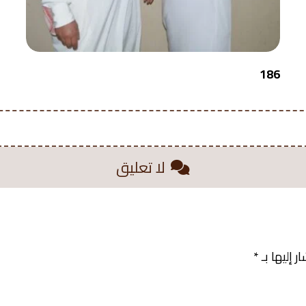
186
لا تعليق
 إليها بـ
*