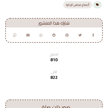
أجتماع مجلس الإدارة
السابق
810
التالي
822
صور ذات صلة ...