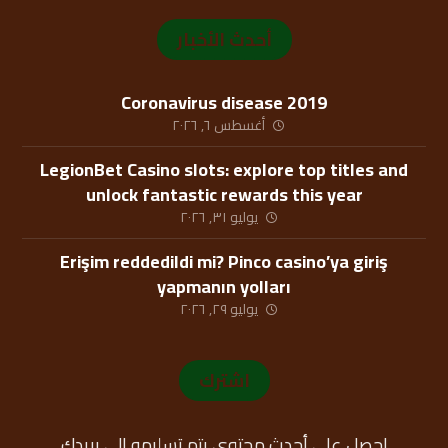
أحدث الأخبار
Coronavirus disease 2019
أغسطس ٦, ٢٠٢٦
LegionBet Casino slots: explore top titles and
unlock fantastic rewards this year
يوليو ٣١, ٢٠٢٦
Erişim reddedildi mi? Pinco casino’ya giriş
yapmanın yolları
يوليو ٢٩, ٢٠٢٦
اشترك
احصل على أحدث محتوى يتم تسليمه إلى بريدك