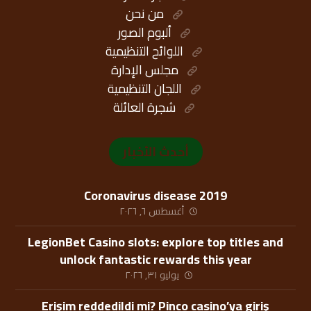
من نحن
ألبوم الصور
اللوائح التنظيمية
مجلس الإدارة
اللجان التنظيمية
شجرة العائلة
أحدث الأخبار
Coronavirus disease 2019
أغسطس ٦, ٢٠٢٦
LegionBet Casino slots: explore top titles and
unlock fantastic rewards this year
يوليو ٣١, ٢٠٢٦
Erişim reddedildi mi? Pinco casino’ya giriş