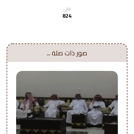
التالي
824
صور ذات صلة ...