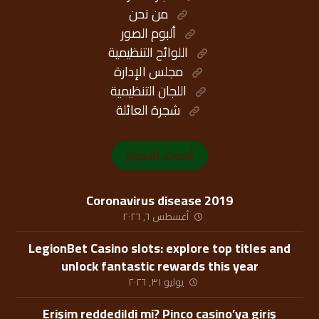
من نحن
ألبوم الصور
اللوائح التنظيمية
مجلس الإدارة
اللجان التنظيمية
شجرة العائلة
أحدث الأخبار
Coronavirus disease 2019
أغسطس ٦, ٢٠٢٦
LegionBet Casino slots: explore top titles and
unlock fantastic rewards this year
يوليو ٣١, ٢٠٢٦
Erişim reddedildi mi? Pinco casino’ya giriş