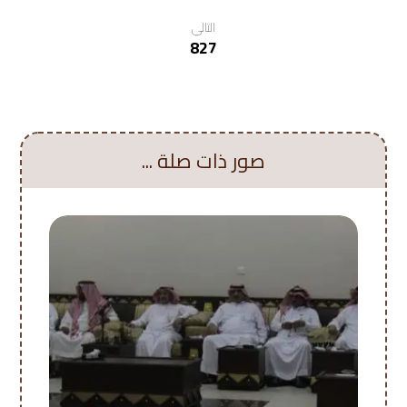
التالي
827
صور ذات صلة ...