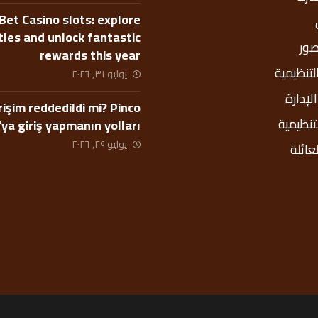
Bet Casino slots: explore
itles and unlock fantastic
صور
rewards this year
التنظيمية
يوليو ٣١, ٢٠٢٦
إدارة
rişim reddedildi mi? Pinco
لتنظيمية
’ya giriş yapmanın yolları
يوليو ٢٩, ٢٠٢٦
عائلة