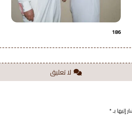
186
لا تعليق
 إليها بـ
*