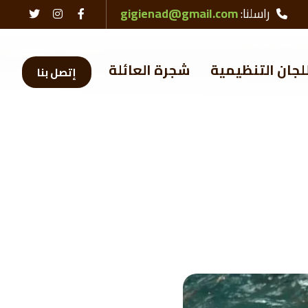
راسلنا:
gigienad@gmail.com
لجان التنظيمية
شجرة العائلة
إتصل بنا