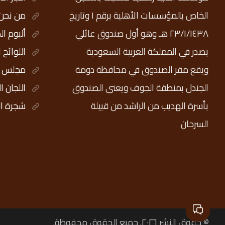
الخاص بالمؤسسات الأهلية برقم ١ وتاريخ
من نحن
٢٣/١/١٤٣٨ هـ وهو أول صندوق عائلي
ألبوم ال
يصدر في المملكة العربية السعودية
اللوائح 
ويقع مقر الصندوق في محافظة دومة
مجلس ال
الجندل بمنطقة الجوف ويعنى الصندوق
اللجان ا
بأسرة الهديب من الراشد من قبيلة
شجرة ال
السرحان
© حقوق النشر ٢٠٢٦. جميع الحقوق محفوظة.