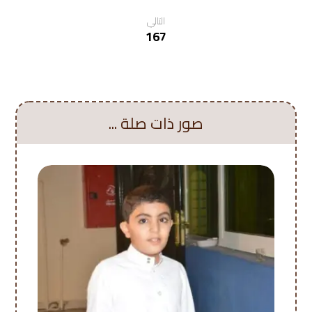
التالي
167
صور ذات صلة ...