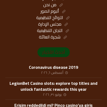
من نحن
ألبوم الصور
اللوائح التنظيمية
مجلس الإدارة
اللجان التنظيمية
شجرة العائلة
أحدث الأخبار
Coronavirus disease 2019
أغسطس ٦, ٢٠٢٦
LegionBet Casino slots: explore top titles and
unlock fantastic rewards this year
يوليو ٣١, ٢٠٢٦
Erişim reddedildi mi? Pinco casino’ya giriş