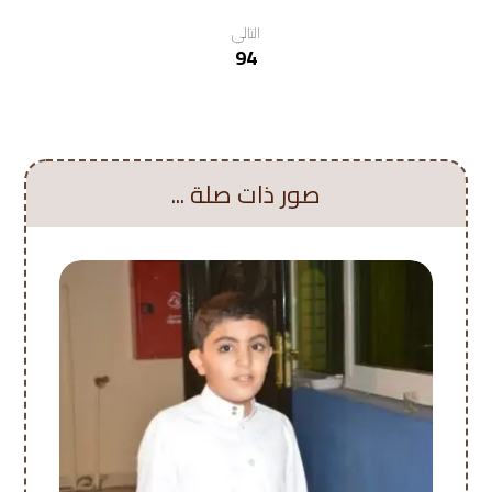
التالي
94
صور ذات صلة ...