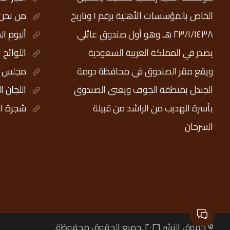
الخاص بالمؤسسات الأهلية برقم ١ وتاريخ
من نحن
٢٣/١/١٤٣٨ هـ وهو أول صندوق عائلي
ألبوم ال
يصدر في المملكة العربية السعودية
اللوائح 
ويقع مقر الصندوق في محافظة دومة
مجلس ال
الجندل بمنطقة الجوف ويعنى الصندوق
اللجان ا
بأسرة الهديب من الراشد من قبيلة
شجرة ال
السرحان
© حقوق النشر ٢٠٢٦. جميع الحقوق محفوظة.