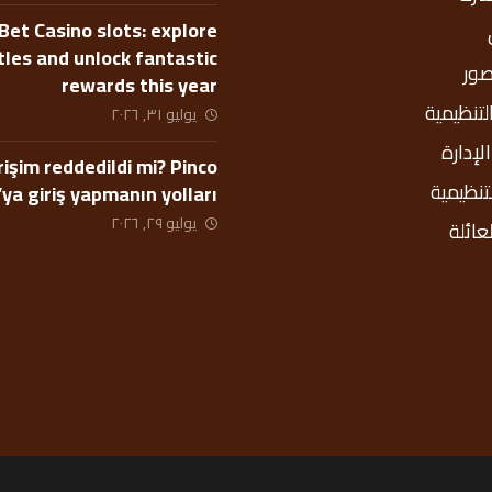
Bet Casino slots: explore
itles and unlock fantastic
صور
rewards this year
التنظيمية
يوليو ٣١, ٢٠٢٦
إدارة
rişim reddedildi mi? Pinco
لتنظيمية
’ya giriş yapmanın yolları
يوليو ٢٩, ٢٠٢٦
عائلة