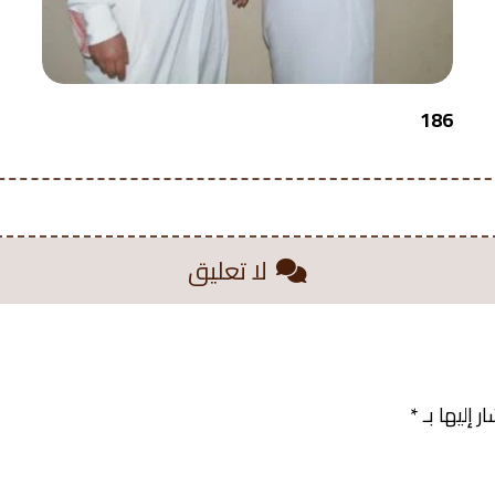
186
لا تعليق
 إليها بـ
*